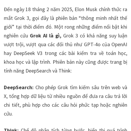
Đến ngày 18 tháng 2 năm 2025, Elon Musk chính thức ra
mắt Grok 3, gọi đây là phiên bản “thông minh nhất thế
giới” tại thời điểm đó. Một rong những điểm nổi bật khi
nghiên cứu
Grok AI là gì,
Grok 3 có khả năng suy luận
vượt trội, vượt qua các đối thủ như GPT-4o của OpenAI
hay DeepSeek V3 trong các bài kiểm tra về toán học,
khoa học và lập trình. Phiên bản này cũng được trang bị
tính năng DeepSearch và Think:
DeepSearch:
Cho phép Grok tìm kiếm sâu trên web và
X, tổng hợp dữ liệu từ nhiều nguồn để đưa ra câu trả lời
chi tiết, phù hợp cho các câu hỏi phức tạp hoặc nghiên
cứu.
Think:
Chế độ phân tích từng bước, hiển thị quá trình