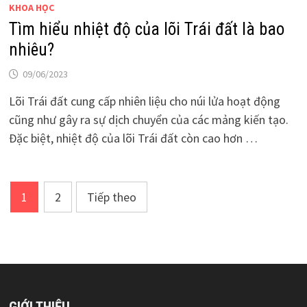
KHOA HỌC
Tìm hiểu nhiệt độ của lõi Trái đất là bao
nhiêu?
09/06/2023
Lõi Trái đất cung cấp nhiên liệu cho núi lửa hoạt động
cũng như gây ra sự dịch chuyển của các mảng kiến tạo.
Đặc biệt, nhiệt độ của lõi Trái đất còn cao hơn …
Phân
1
2
Tiếp theo
trang
bài
viết