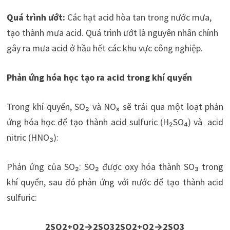
Quá trình ướt:
Các hạt acid hòa tan trong nước mưa,
tạo thành mưa acid. Quá trình ướt là nguyên nhân chính
gây ra mưa acid ở hầu hết các khu vực công nghiệp.
Phản ứng hóa học tạo ra acid trong khí quyển
Trong khí quyển, SO
₂
và NOₓ sẽ trải qua một loạt phản
ứng hóa học để tạo thành acid sulfuric (H
₂
SO
₄
) và acid
nitric (HNO
₃
):
Phản ứng của SO
₂
: SO
₂
được oxy hóa thành SO
₃
trong
khí quyển, sau đó phản ứng với nước để tạo thành acid
sulfuric:
2SO2+O2→2SO32SO2​+O2​→2SO3​