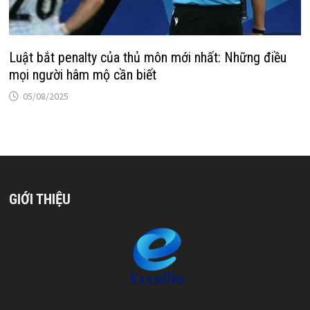
Luật bắt penalty của thủ môn mới nhất: Những điều
mọi người hâm mộ cần biết
05/08/2025
GIỚI THIỆU