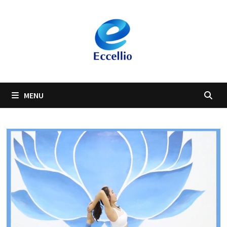
Skip
to
content
MENU