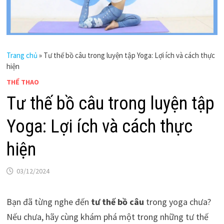
Trang chủ
»
Tư thế bồ câu trong luyện tập Yoga: Lợi ích và cách thực
hiện
THỂ THAO
Tư thế bồ câu trong luyện tập
Yoga: Lợi ích và cách thực
hiện
03/12/2024
Bạn đã từng nghe đến
tư thế bồ câu
trong yoga chưa?
Nếu chưa, hãy cùng khám phá một trong những tư thế