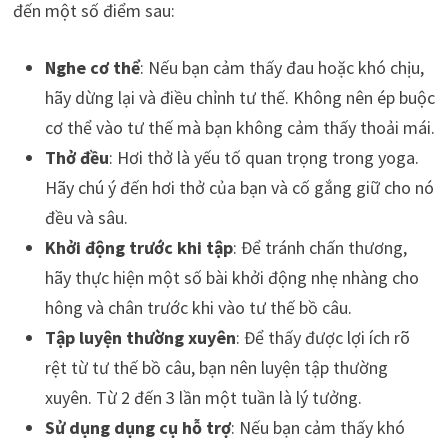
đến một số điểm sau:
Nghe cơ thể
: Nếu bạn cảm thấy đau hoặc khó chịu,
hãy dừng lại và điều chỉnh tư thế. Không nên ép buộc
cơ thể vào tư thế mà bạn không cảm thấy thoải mái.
Thở đều
: Hơi thở là yếu tố quan trọng trong yoga.
Hãy chú ý đến hơi thở của bạn và cố gắng giữ cho nó
đều và sâu.
Khởi động trước khi tập
: Để tránh chấn thương,
hãy thực hiện một số bài khởi động nhẹ nhàng cho
hông và chân trước khi vào tư thế bồ câu.
Tập luyện thường xuyên
: Để thấy được lợi ích rõ
rệt từ tư thế bồ câu, bạn nên luyện tập thường
xuyên. Từ 2 đến 3 lần một tuần là lý tưởng.
Sử dụng dụng cụ hỗ trợ
: Nếu bạn cảm thấy khó