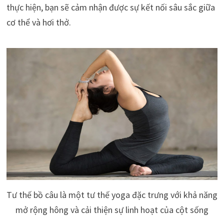
thực hiện, bạn sẽ cảm nhận được sự kết nối sâu sắc giữa
cơ thể và hơi thở.
Tư thế bồ câu là một tư thế yoga đặc trưng với khả năng
mở rộng hông và cải thiện sự linh hoạt của cột sống