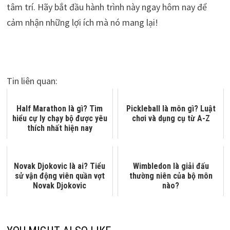
tâm trí. Hãy bắt đầu hành trình này ngay hôm nay để
cảm nhận những lợi ích mà nó mang lại!
Tin liên quan:
Half Marathon là gì? Tìm
Pickleball là môn gì? Luật
hiểu cự ly chạy bộ được yêu
chơi và dụng cụ từ A-Z
thích nhất hiện nay
Novak Djokovic là ai? Tiểu
Wimbledon là giải đấu
sử vận động viên quần vợt
thường niên của bộ môn
Novak Djokovic
nào?