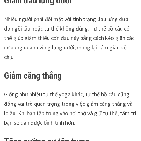
Giảm đau lưng dưới
Nhiều người phải đối mặt với tình trạng đau lưng dưới
do ngồi lâu hoặc tư thế không đúng. Tư thế bồ câu có
thể giúp giảm thiểu cơn đau này bằng cách kéo giãn các
cơ xung quanh vùng lưng dưới, mang lại cảm giác dễ
chịu.
Giảm căng thẳng
Giống như nhiều tư thế yoga khác, tư thế bồ câu cũng
đóng vai trò quan trọng trong việc giảm căng thẳng và
lo âu. Khi bạn tập trung vào hơi thở và giữ tư thế, tâm trí
bạn sẽ dần được bình tĩnh hơn.