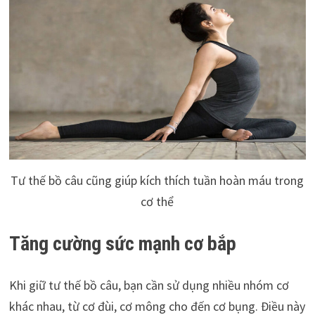
Tư thế bồ câu cũng giúp kích thích tuần hoàn máu trong
cơ thể
Tăng cường sức mạnh cơ bắp
Khi giữ tư thế bồ câu, bạn cần sử dụng nhiều nhóm cơ
khác nhau, từ cơ đùi, cơ mông cho đến cơ bụng. Điều này