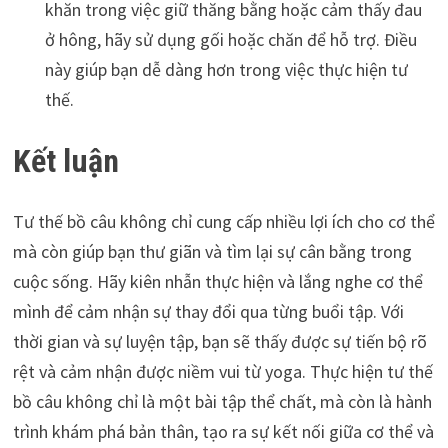
khăn trong việc giữ thăng bằng hoặc cảm thấy đau
ở hông, hãy sử dụng gối hoặc chăn để hỗ trợ. Điều
này giúp bạn dễ dàng hơn trong việc thực hiện tư
thế.
Kết luận
Tư thế bồ câu không chỉ cung cấp nhiều lợi ích cho cơ thể
mà còn giúp bạn thư giãn và tìm lại sự cân bằng trong
cuộc sống. Hãy kiên nhẫn thực hiện và lắng nghe cơ thể
mình để cảm nhận sự thay đổi qua từng buổi tập. Với
thời gian và sự luyện tập, bạn sẽ thấy được sự tiến bộ rõ
rệt và cảm nhận được niềm vui từ yoga. Thực hiện tư thế
bồ câu không chỉ là một bài tập thể chất, mà còn là hành
trình khám phá bản thân, tạo ra sự kết nối giữa cơ thể và