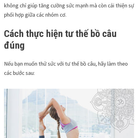
không chỉ giúp tăng cường sức mạnh mà còn cải thiện sự
phối hợp giữa các nhóm cơ.
Cách thực hiện tư thế bồ câu
đúng
Nếu bạn muốn thử sức với tư thế bồ câu, hãy làm theo
các bước sau: