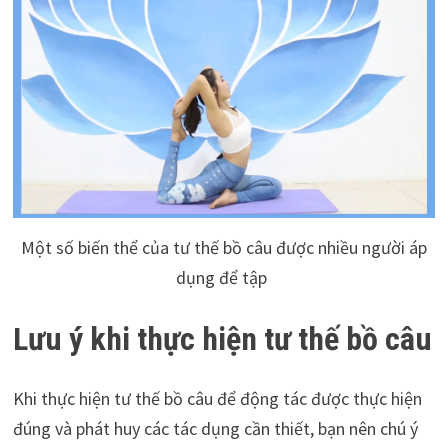
Một số biến thể của tư thế bồ câu được nhiều người áp
dụng để tập
Lưu ý khi thực hiện tư thế bồ câu
Khi thực hiện tư thế bồ câu để động tác được thực hiện
đúng và phát huy các tác dụng cần thiết, bạn nên chú ý