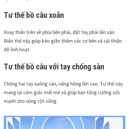
Tư thế bồ câu xoắn
Xoay thân trên về phía bên phải, đặt tay phải lên sàn.
Biến thể này giúp kéo giãn thêm các cơ bên và cải thiện
độ linh hoạt.
Tư thế bồ câu với tay chống sàn
Chống hai tay xuống sàn, nâng hông lên cao. Tư thế này
mang lại cảm giác mới mẻ và giúp bạn tăng cường sức
mạnh cho vùng cột sống.