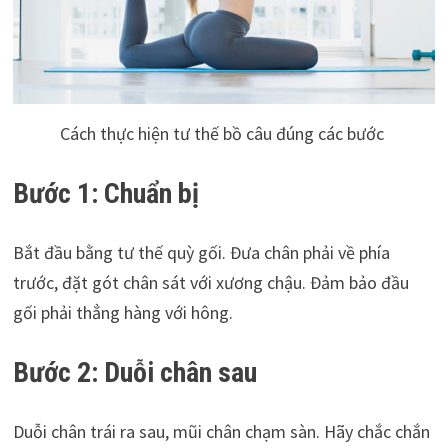
Cách thực hiện tư thế bồ câu đúng các bước
Bước 1: Chuẩn bị
Bắt đầu bằng tư thế quỳ gối. Đưa chân phải về phía
trước, đặt gót chân sát với xương chậu. Đảm bảo đầu
gối phải thẳng hàng với hông.
Bước 2: Duỗi chân sau
Duỗi chân trái ra sau, mũi chân chạm sàn. Hãy chắc chắn